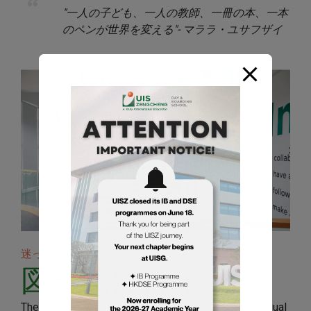
"一人の子ども、一人の教師、一冊の本、一本
のペンが世界を変える"- マララ・ユサフザイ
迷ったら
図書館に行く
The UISZ library provides a stimulating and multilingual