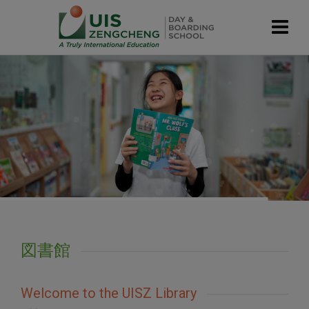
modal-check
図書館
Welcome to the UISZ Library