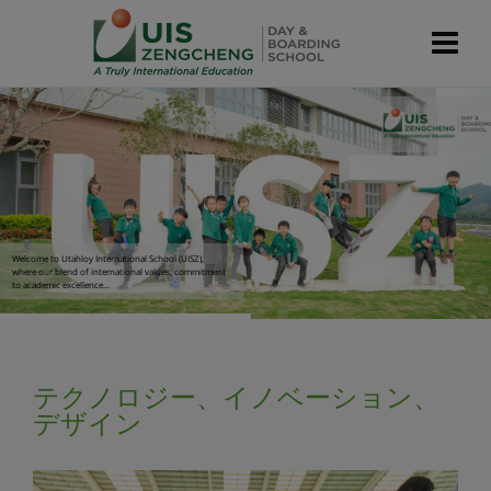
modal-check
Welcome to Utahloy International School (UISZ), 

where our blend of international values, commitment 

to academic excellence...  

テクノロジー、イノベーション、
デザイン