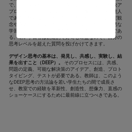
で、インタラクティブで、ダイナミックな問題解決ア
プローチが含まれる。幼児は特に想像力と直感の達人
である。彼らは、大人の創造性を失わせがちな固定観
念や腐敗した知識にさらされていない。彼らの自然な
学習方法にデザイン思考を取り入れることは容易であ
る。幼い学習者は創造的で好奇心旺盛なので、自分の
思考レベルを超えた質問を投げかけてきます。
デザイン思考の基本は、発見し、共感し、実験し、結
果を出すこと（DEEP）。
そのプロセスには、共感、
問題の定義、可能な解決策のアイデア、創造、プロト
タイピング、テストが必要である。教師は、このよう
なDEEP思考の方法論を若い学生たちの間で成長さ
せ、教室での経験を革新性、創造性、想像力、直感の
ショーケースにするために最前線に立つべきである。