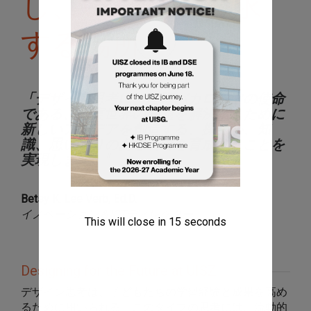
し、いじり、探求
する場所
「デザイン思考は、国際バカロレアの使命
である、現実世界の問題を解決するために
新しいアイデアを創造する、探究心、知
識、思いやりのある若者を育成することを
実現します。"
Betsy K. Lee Verb, Ed.D.
イノベーション＆ICTディレクター
This will close in
14
seconds
Designing for the Future at UISZ
デザイン思考は、子どもたちの学習経験と成果を高め
るために用いられる。このタイプの思考には、流動的